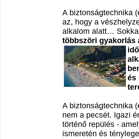
A biztonságtechnika (
az, hogy a vészhelyze
alkalom alatt… Sokka
többszöri gyakorlás 
idő
al
be
és
te
A biztonságtechnika (
nem a pecsét. Igazi é
történő repülés - amel
ismeretén és tényleg