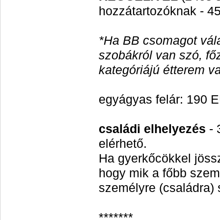
hozzátartozóknak - 4
*Ha BB csomagot vála
szobákról van szó, fő
kategóriájú étterem 
egyágyas felár: 190 E
családi elhelyezés
- 
elérhető.
Ha gyerkőcökkel jöss
hogy mik a főbb szemp
személyre (családra) 
*******