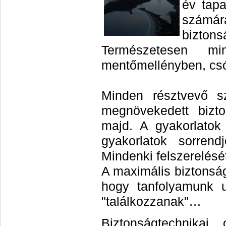
év tapa
számára
biztons
Természetesen mi
mentőmellényben, csó
Minden résztvevő s
megnövekedett bizto
majd.
A gyakorlatok
gyakorlatok sorrend
Mindenki felszerelését
A maximális biztonság
hogy tanfolyamunk 
"találkozzanak"…
Biztonságtechnika