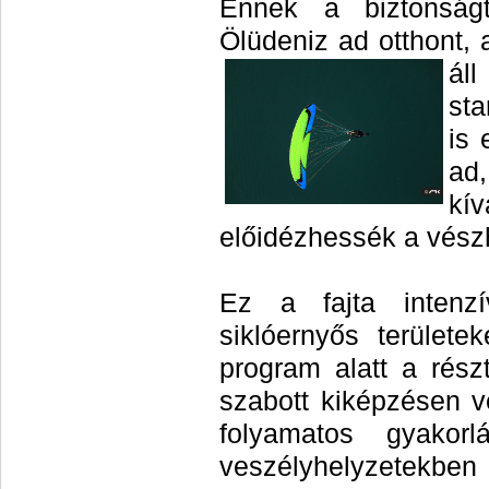
Ennek a biztonságt
Ölüdeniz ad otthont,
ál
st
is 
ad
kí
előidézhessék a vész
Ez a fajta intenzí
siklóernyős terület
program alatt a rész
szabott kiképzésen 
folyamatos gyakor
veszélyhelyzetekben 