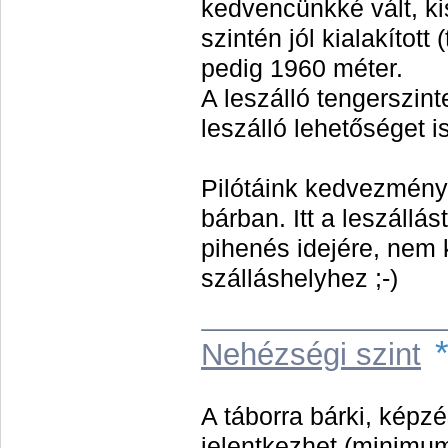
kedvencünkké vált, k
szintén jól kialakított
pedig 1960 méter.
A leszálló tengerszin
leszálló lehetőséget is
Pilótáink kedvezményt
bárban. Itt a leszállá
pihenés idejére, nem 
szálláshelyhez ;-)
Nehézségi szint
A táborra bárki, képzés
jelentkezhet (minimum