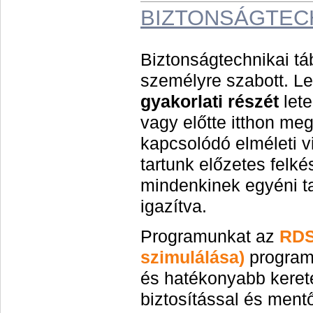
BIZTONSÁGTEC
Biztonságtechnikai t
személyre szabott. L
g
yakorlati részét
lete
vagy előtte itthon meg
kapcsolódó elméleti v
tartunk előzetes felké
mindenkinek egyéni t
igazítva.
Programunkat az
RDS
szim
ulálása)
programn
és hatékonyabb keret
biztosítással és ment