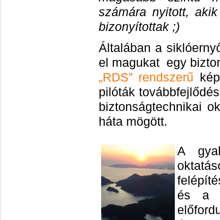
számára nyitott, ak
bizonyítottak ;)
Általában a siklóern
el magukat egy bizton
„RDS” rendszerű
képz
pilóták továbbfejlődé
biztonságtechnikai ok
háta mögött.
A gyak
oktatá
felépít
és a k
előford