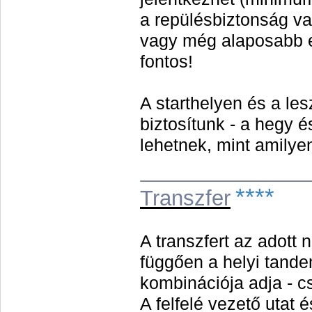
a repülésbiztonság v
vagy még alaposabb e
fontos!
A starthelyen és a les
biztosítunk - a hegy 
lehetnek, mint amilyen
****
Transzfer
A transzfert az adott 
függően a helyi tande
kombinációja adja - c
A felfelé vezető utat 