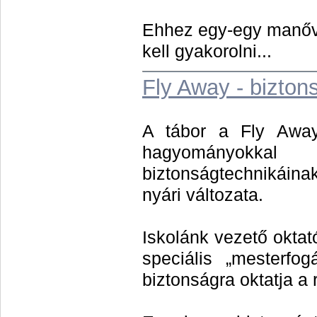
Ehhez egy-egy manőve
kell gyakorolni...
Fly Away - bizton
A tábor a Fly Away
hagyományok
biztonságtechnikáina
nyár
i változata.
Iskolánk vezető oktat
speciális „mesterf
biztons
ágra oktatja a