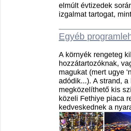
elmúlt évtizedek során
izgalmat tartogat, min
Egyéb programle
A környék rengeteg ki
hozzátartozóknak, vag
magukat (mert ugye 'n
adódik...). A strand, a
megközelíthető kis sz
közeli Fethiye piaca 
kedveskednek a nya
r