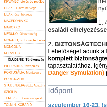
meg
KRVAVEC, síelés és repülés
nyú
LIJAK, Húsvét hétvége
LIJAK, őszi hétvége
MACEDÓNIA XC
1
. 
MAROKKÓ
családi elhelyezésse
MEDUNO, Olaszország
MONACO, biztonságtechnika
2.
BIZTONSÁGTECH
MONGÓLIA
Lehetőséget adunk a
NORVÉGIA
komplett
biztonságt
ÖLÜDENIZ, Törökország
tapasztalatához, igén
PIEDRAHITA, távrepülés
Danger Symulation)
PORTUGÁLIA, Montalegre
PORTUGÁLIA
STUBENBERGSEE, Ausztria
Időpont
SZICÍLIA
TENERIFE, Kanári-szigetek
szeptember 16-23. (
TOLMIN, KOBARID -