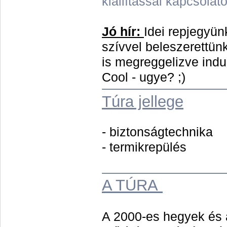
kiállítással kapcsolat
Jó hír:
Idei repjegyün
szívvel beleszerettün
is megreggelizve indu
Cool - ugye? ;)
Túra jellege
- biztonságtechnika
- termikrepülés
A TÚRA
A 2000-es hegyek és a