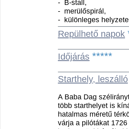
- B-stall,
- merülőspirál,
- különleges helyzete
Repülhető napok
*****
Időjárás
Starthely, leszálló
A Baba Dag szélirány
több starthelyet is kín
hatalmas méretű térkö
várja a pilótákat 1726