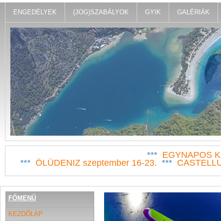
ENGEDÉLYEK
(JOG)SZABÁLYOK
GYIK
GALÉRIÁK
***
EGYNAPOS KI
***
ÖLÜDENIZ szeptember 16-23.
***
CASTELLUC
FŐMENÜ
KEZDŐLAP