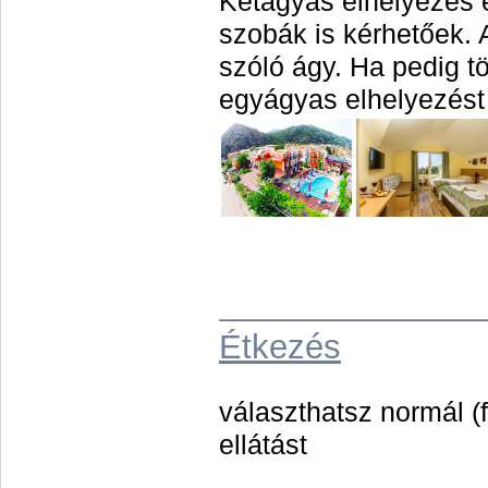
Kétágyas elhelyezés 
szobák is kérhetőek.
szóló ágy. Ha pedig t
egyágyas elhelyezést
Étkezés
választhatsz normál (
ellátást