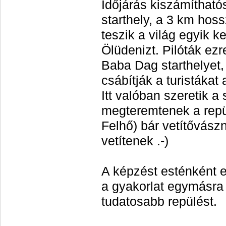
Időjárás kiszámíthatós
starthely, a 3 km ho
teszik a világ egyik k
Ölüdenizt. Pilóták ezre
Baba Dag start
helyet
csábítják a turistákat
a
Itt valóban szeretik a
megteremtenek a repül
Felhő) bár vetítővászn
vetítenek .-)
A képzést esténként e
a gyakorlat egymásra 
tudatosabb repülést.