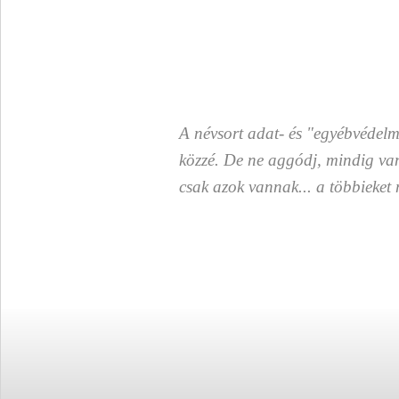
A névsort adat- és "egyébvédelm
közzé. De ne aggódj, mindig va
csak azok vannak... a többieket 