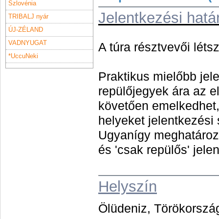
Szlovénia
Jelentkezési hatá
TRIBALJ nyár
ÚJ-ZÉLAND
VADNYUGAT
A túra résztvevői léts
*UccuNeki
Praktikus mielőbb jel
repülőjegyek ára az e
követően emelkedhet,
helyeket jelentkezési 
Ugyanígy meghatároz
és 'csa
k re
pülős' j
ele
Helyszín
Ölüdeniz, Törökorszá