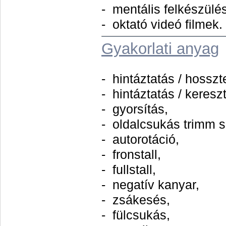
- mentális felkészülés
- oktató videó filmek.
Gyakorlati anyag
- hintáztatás / hossz
- hintáztatás / keres
- gyorsítás,
- oldalcsukás trimm s
- autorotáció,
- fronstall,
- fullstall,
- negatív kanyar,
- zsákesés,
- fülcsukás,