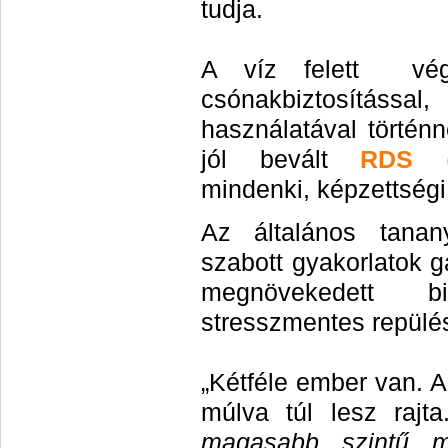
tudja.
A víz felett végr
csónakbiztosítássa
használatával történn
jól bevált
RDS
(
mindenki, képzettségi
Az általános tanan
szabott gyakorlatok g
megnöveked
e
tt biz
stresszmentes repülés
„Kétféle ember van. 
múlva túl lesz rajt
magasabb szintű m