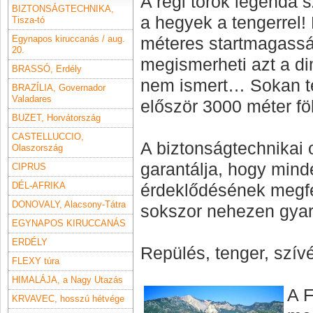
A régi török legenda sz
BIZTONSÁGTECHNIKA,
a hegyek a tengerrel!
Tisza-tó
Egynapos kiruccanás / aug.
méteres startmagasság
20.
megismerheti azt a di
BRASSÓ, Erdély
nem ismert… Sokan te
BRAZÍLIA, Governador
Valadares
először 3000 méter föl
BUZET, Horvátország
CASTELLUCCIO,
A biztonságtechnikai 
Olaszország
garantálja, hogy mind
CIPRUS
DÉL-AFRIKA
érdeklődésének megfel
DONOVALY, Alacsony-Tátra
sokszor nehezen gyara
EGYNAPOS KIRUCCANÁS
ERDÉLY
R
epülés, tenger, szí
FLEXY túra
HIMALÁJA, a Nagy Utazás
A F
KRVAVEC, hosszú hétvége