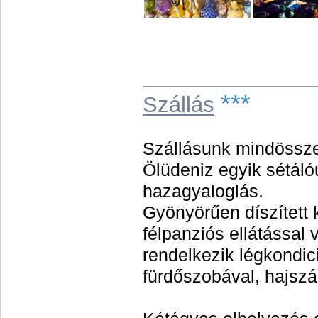
***
S
zállás
Szállásunk mindössze 
Ölüdeniz egyik sétálóu
hazagyaloglás.
Gyönyörűen díszített
félpanziós ellátással
rendelkezik légkondic
fürdőszobával, hajszár