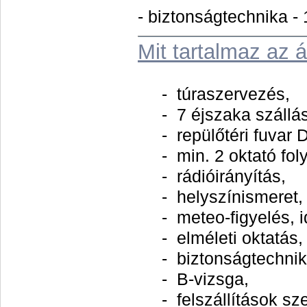
- biztonságtechnika 
Mit tartalmaz az á
- túraszervezés,
- 7 éjszaka szállás a
- repülőtéri fuvar D
- min. 2 oktató foly
- rádióirányítás,
- helyszínismeret,
- meteo-figyelés, id
- elméleti oktatás,
- biztonságtechnika
- B-vizsga,
- felszállítások sz