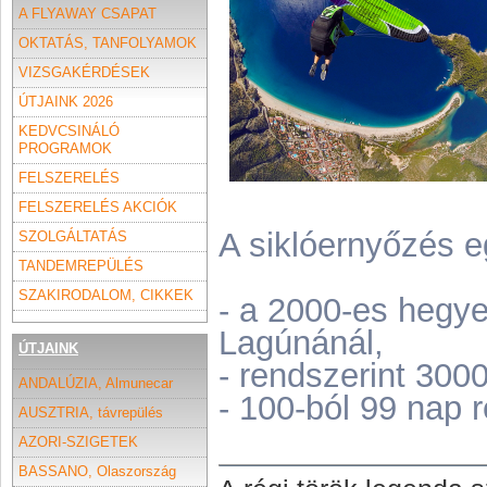
A FLYAWAY CSAPAT
OKTATÁS, TANFOLYAMOK
VIZSGAKÉRDÉSEK
ÚTJAINK 2026
KEDVCSINÁLÓ
PROGRAMOK
FELSZERELÉS
FELSZERELÉS AKCIÓK
A siklóernyőzés e
SZOLGÁLTATÁS
TANDEMREPÜLÉS
SZAKIRODALOM, CIKKEK
- a 2000-es hegye
Lagúnánál,
ÚTJAINK
- rendszerint 3000
ANDALÚZIA, Almunecar
- 100-ból 99 nap 
AUSZTRIA, távrepülés
AZORI-SZIGETEK
BASSANO, Olaszország