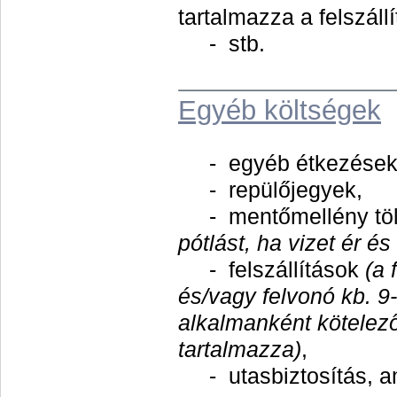
tartalmazza a felszállí
- stb.
Egyéb költségek
- egyéb étkezések
- repülőjegyek,
- mentőmellény töl
pótlást, ha vizet ér és
- felszállítások
(a 
és/vagy felvonó kb. 9
alkalmanként kötelez
tartalmazza)
,
- utasbiztosítás, ame