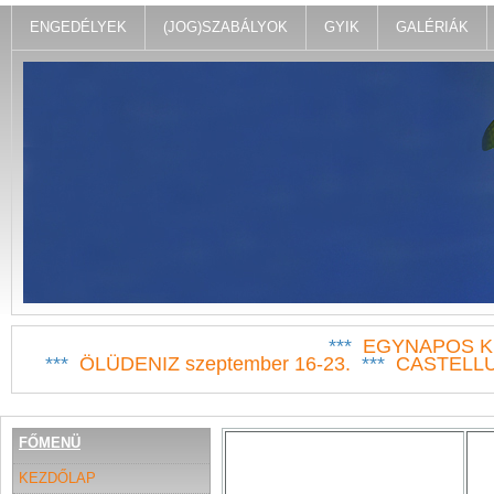
ENGEDÉLYEK
(JOG)SZABÁLYOK
GYIK
GALÉRIÁK
***
EGYNAPOS KI
***
ÖLÜDENIZ szeptember 16-23.
***
CASTELLUC
FŐMENÜ
KEZDŐLAP