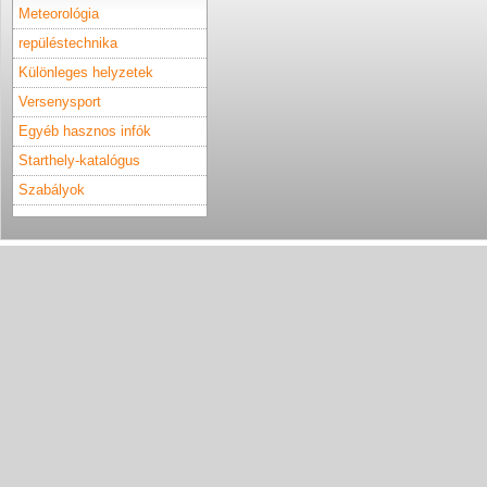
Meteorológia
repüléstechnika
Különleges helyzetek
Versenysport
Egyéb hasznos infók
Starthely-katalógus
Szabályok