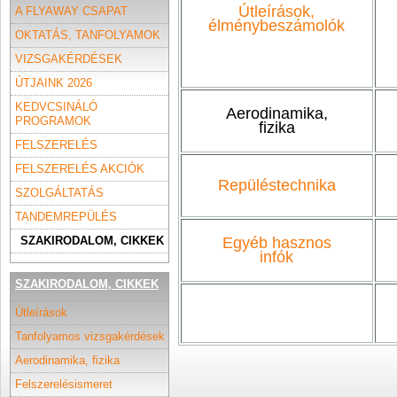
Útleírások,
A FLYAWAY CSAPAT
élménybeszámolók
OKTATÁS, TANFOLYAMOK
VIZSGAKÉRDÉSEK
ÚTJAINK 2026
KEDVCSINÁLÓ
Aerodinamika,
PROGRAMOK
fizika
FELSZERELÉS
FELSZERELÉS AKCIÓK
Repüléstechnika
SZOLGÁLTATÁS
TANDEMREPÜLÉS
SZAKIRODALOM, CIKKEK
Egyéb hasznos
infók
SZAKIRODALOM, CIKKEK
Útleírások
Tanfolyamos vizsgakérdések
Aerodinamika, fizika
Felszerelésismeret