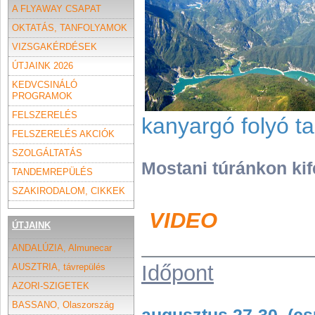
A FLYAWAY CSAPAT
OKTATÁS, TANFOLYAMOK
VIZSGAKÉRDÉSEK
ÚTJAINK 2026
KEDVCSINÁLÓ
PROGRAMOK
FELSZERELÉS
kanyargó folyó t
FELSZERELÉS AKCIÓK
SZOLGÁLTATÁS
Mostani túránkon kif
TANDEMREPÜLÉS
SZAKIRODALOM, CIKKEK
VIDEO
ÚTJAINK
ANDALÚZIA, Almunecar
Időpont
AUSZTRIA, távrepülés
AZORI-SZIGETEK
BASSANO, Olaszország
augusztus 27-30. (cs