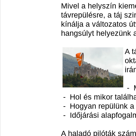
Mivel a helyszín kiem
távrepülésre, a táj sz
kínálja a változatos ú
hangsúlyt helyezünk a
A 
okt
irá
- M
- Hol és mikor találh
- Hogyan repülünk a
- Időjárási alapfogal
A haladó pilóták szám