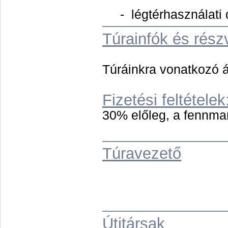
- légtérhasználati 
Túrainfók és részv
Túráinkra vonatkozó á
Fizetési feltételek
30% előleg, a fennmar
Túravezető
Útitársak