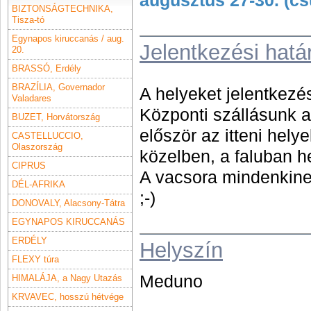
BIZTONSÁGTECHNIKA,
Tisza-tó
Egynapos kiruccanás / aug.
Jelentkezési hatá
20.
BRASSÓ, Erdély
BRAZÍLIA, Governador
A helyeket jelentkezés
Valadares
Központi szállásunk a 
BUZET, Horvátország
először az itteni helye
CASTELLUCCIO,
Olaszország
közelben, a faluban h
CIPRUS
A vacsora mindenkine
DÉL-AFRIKA
;-)
DONOVALY, Alacsony-Tátra
EGYNAPOS KIRUCCANÁS
ERDÉLY
Helyszín
FLEXY túra
Meduno
HIMALÁJA, a Nagy Utazás
KRVAVEC, hosszú hétvége