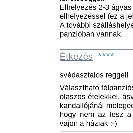
Elhelyezés 2-3 ágyas 
elhelyezéssel (ez a je
A további szálláshel
panzióban vannak.
****
Étkezés
svédasztalos reggeli
Választható félpanzió
olaszos ételekkel, ás
kandallójánál melege
hogy nem az lesz a 
vajon a háziak :-)