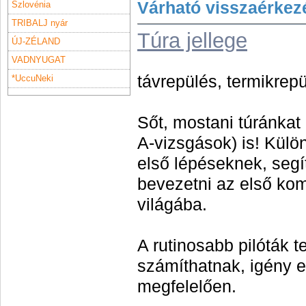
Várható visszaérkez
Szlovénia
TRIBALJ nyár
Túra jellege
ÚJ-ZÉLAND
VADNYUGAT
távrepülés, termikrepü
*UccuNeki
Sőt, mostani túránkat 
A-vizsgások) is! Külö
első lépéseknek, segí
bevezetni az első kom
világába.
A rutinosabb pilóták 
számíthatnak, igény e
megfelelően.