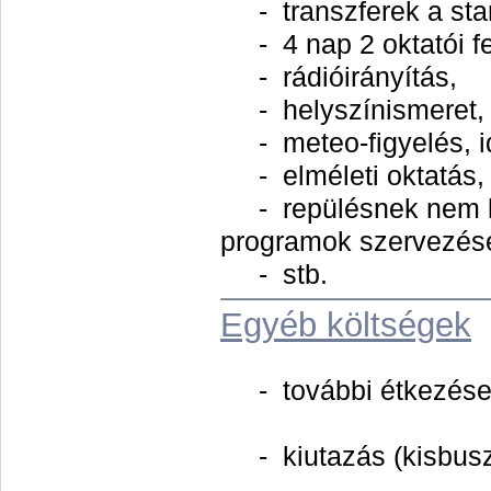
- transzferek a star
- 4 nap 2 oktatói fe
- rádióirányítás,
- helyszínismeret,
- meteo-figyelés, id
- elméleti oktatás,
- repülésnek nem ke
programok szervezés
- stb.
Egyéb költségek
- további étkezése
- kiutazás (kisbusza