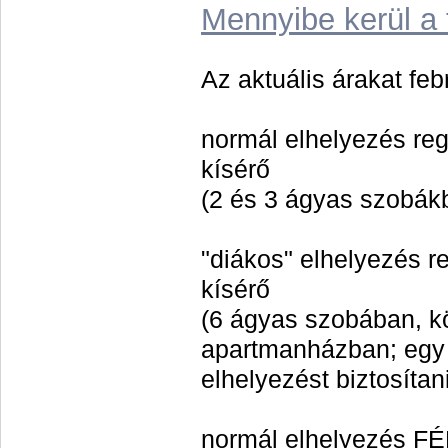
Mennyibe kerül a 
Az aktuális árakat feb
normál
elhelyezés reg
kísérő
(2 és 3 ágyas szobákb
"diákos" elhelyezés re
kísérő
(6 ágyas szobában, k
apartmanházban; egy p
elhelyezést biztosítan
normál elhelyezés F