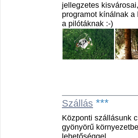
jellegzetes kisvárosa
programot kínálnak a
a pilótáknak :-)
***
Szállás
Központi szállásunk c
gyönyörű környezetben
lehetőséggel.