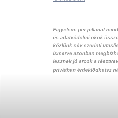
Figyelem: per pillanat min
és adatvédelmi okok össz
közlünk név szerinti utasli
ismerve azonban megbízha
lesznek jó arcok a résztvev
privátban érdeklődhetsz ná