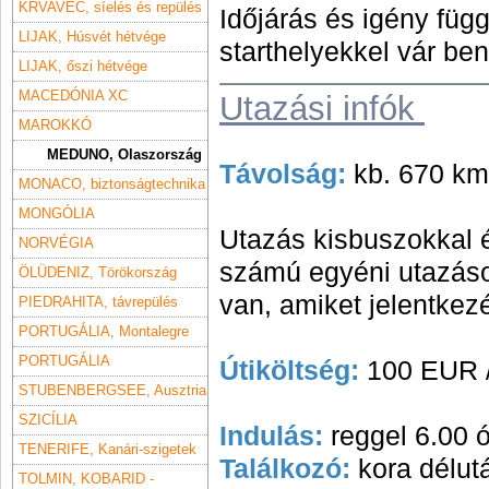
KRVAVEC, síelés és repülés
Időjárás és igény füg
LIJAK, Húsvét hétvége
starthelyekkel vár be
LIJAK, őszi hétvége
MACEDÓNIA XC
Utazási infók
MAROKKÓ
MEDUNO, Olaszország
Távolság:
kb. 670 km
MONACO, biztonságtechnika
MONGÓLIA
Utazás kisbuszokkal é
NORVÉGIA
számú egyéni utazás
ÖLÜDENIZ, Törökország
van, amiket jelentkezé
PIEDRAHITA, távrepülés
PORTUGÁLIA, Montalegre
PORTUGÁLIA
Útiköltség:
100 EUR /
STUBENBERGSEE, Ausztria
SZICÍLIA
Indulás:
reggel 6.00 
TENERIFE, Kanári-szigetek
Találkozó:
kora délutá
TOLMIN, KOBARID -