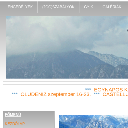
ENGEDÉLYEK
(JOG)SZABÁLYOK
GYIK
GALÉRIÁK
***
EGYNAPOS KI
***
ÖLÜDENIZ szeptember 16-23.
***
CASTELLUC
FŐMENÜ
KEZDŐLAP