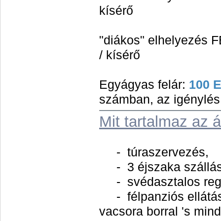
kísérő
"diákos" elhelyezés
/ kísérő
Egyágyas felár:
100 
számban, az igénylés 
Mit tartalmaz az á
- túraszervezés,
- 3 éjszaka szállás
- svédasztalos regg
- félpanziós ellátá
vacsora borral 's mind