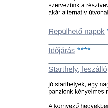
szervezünk a résztvev
akár alternatív útvona
Repülhető napok
****
Időjárás
Starthely, leszálló
jó st
arthelyek, egy na
panziónk kényelmes m
A környező hegyekben 