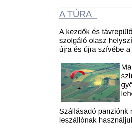
A TÚRA
A kezdők és távrepülő
szolgáló olasz helysz
újra és újra szívébe 
Mag
szi
gyö
leh
Szállásadó panziónk 
leszállónak használju