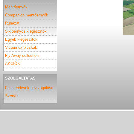
Mentőernyők
Companion mentőernyők
Ruházat
Siklóernyős kiegészítők
Egyéb kiegészítők
Victorinox bicskák
Fly Away collection
AKCIÓK
SZOLGÁLTATÁS
Felszerelések bevizsgálása
Szervíz