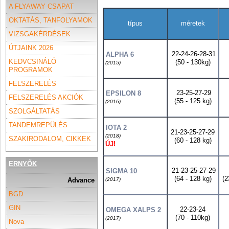
A FLYAWAY CSAPAT
OKTATÁS, TANFOLYAMOK
típus
méretek
VIZSGAKÉRDÉSEK
ÚTJAINK 2026
22-24-26-28-31
ALPHA 6
KEDVCSINÁLÓ
(50 - 130kg)
(2015)
PROGRAMOK
FELSZERELÉS
23-25-27-29
EPSILON 8
FELSZERELÉS AKCIÓK
(55 - 125 kg)
(2016)
SZOLGÁLTATÁS
TANDEMREPÜLÉS
IOTA 2
21-23-25-27-29
(2018)
SZAKIRODALOM, CIKKEK
(60 - 128 kg)
ÚJ!
ERNYŐK
21-23-25-27-29
SIGMA 10
(64 - 128 kg)
(2
(2017)
Advance
BGD
GIN
22-23-24
OMEGA XALPS 2
(70 - 110kg)
(2017)
Nova