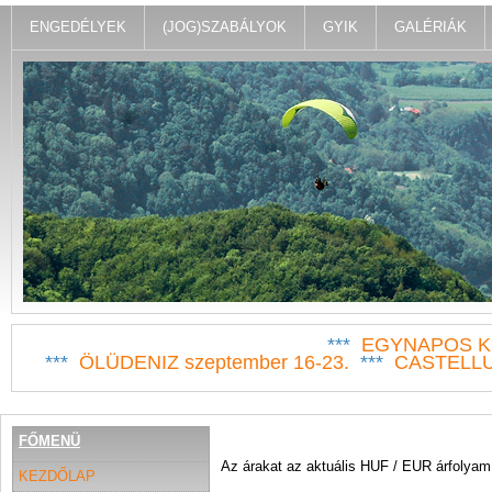
ENGEDÉLYEK
(JOG)SZABÁLYOK
GYIK
GALÉRIÁK
***
EGYNAPOS KI
***
ÖLÜDENIZ szeptember 16-23.
***
CASTELLUC
FŐMENÜ
Az árakat az aktuális HUF / EUR árfolyam 
KEZDŐLAP