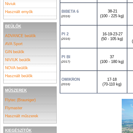
Niviuk
38-21
BIBETA 6
Használt ernyők
(100 - 225 kg)
(2016)
BEÜLŐK
PI 2
16-19-23-27
ADVANCE beülők
(50 - 105 kg)
(2016)
AVA Sport
GIN beülők
PI BI
37
NIVIUK beülők
(100 - 180 kg)
(2017)
NOVA beülők
Használt beülők
OMIKRON
17-18
(70-110 kg)
(2016)
MŰSZEREK
Flytec (Brauniger)
Flymaster
Használt műszerek
KIEGÉSZÍTŐK