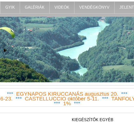
GYIK
GALÉRIÁK
VIDEÓK
VENDÉGKÖNYV
JELEN
***
EGYNAPOS KIRUCCANÁS augusztus 20.
***
6-23.
***
CASTELLUCCIO október 5-11.
***
TANFOLY
***
1%
***
KIEGÉSZÍTŐK EGYÉB