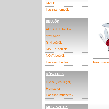
Niviuk
Használt ernyők
BEÜLŐK
ADVANCE beülők
AVA Sport
GIN beülők
NIVIUK beülők
NOVA beülők
Használt beülők
Read more.
MŰSZEREK
Flytec (Brauniger)
Flymaster
Használt műszerek
KIEGÉSZÍTŐK