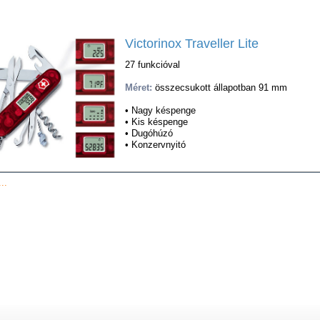
Victorinox Traveller Lite
27 funkcióval
Méret:
összecsukott állapotban 91 mm
• Nagy késpenge
• Kis késpenge
• Dugóhúzó
• Konzervnyitó
..