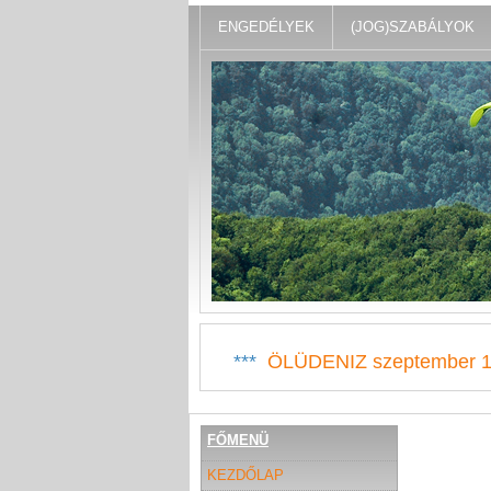
ENGEDÉLYEK
(JOG)SZABÁLYOK
***
ÖLÜDENIZ szeptember 1
FŐMENÜ
KEZDŐLAP