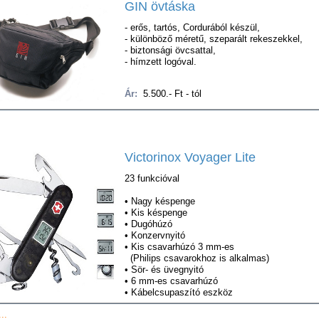
GIN övtáska
- erős, tartós, Cordurából készül,
- különböző méretű, szeparált rekeszekkel,
- biztonsági övcsattal,
- hímzett logóval.
Ár:
5.500.- Ft - tól
Victori
nox Voyager Lite
23 funkcióval
• Nagy késpenge
• Kis késpenge
• Dugóhúzó
• Konzervnyitó
• Kis csavarhúzó 3 mm-es
(Philips csavarokhoz is alkalmas)
• Sör- és üvegnyitó
• 6 mm-es csavarhúzó
• Kábelcsupaszító eszköz
..