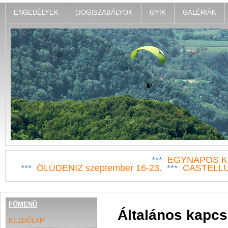
ENGEDÉLYEK
(JOG)SZABÁLYOK
GYIK
GALÉRIÁK
***
EGYNAPOS KI
***
ÖLÜDENIZ szeptember 16-23.
***
CASTELLUC
FŐMENÜ
Általános kapcso
KEZDŐLAP