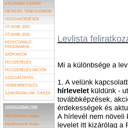
A FLYAWAY CSAPAT
OKTATÁS, TANFOLYAMOK
VIZSGAKÉRDÉSEK
ÚTJAINK 2025
ÚTJAINK 2026
Levlista feliratkoz
KEDVCSINÁLÓ
PROGRAMOK
IDŐPONTOK
FELSZERELÉS
Mi a különbsége a leve
FELSZERELÉS AKCIÓK
SZOLGÁLTATÁS
1. A velünk kapcsolat
TANDEMREPÜLÉS
hírlevelet
küldünk - u
SZAKIRODALOM, CIKKEK
továbbképzések, akci
érdekességek és aktu
(JOG)SZABÁLYOK
A hírlevél nem növeli 
REPORVOSI kérdés
levelet itt kizárólag a
repülőorvosok listája