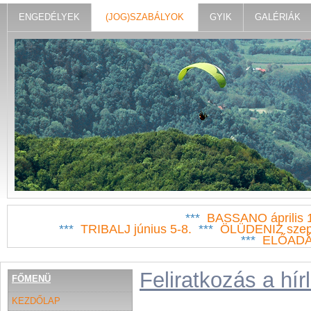
ENGEDÉLYEK
(JOG)SZABÁLYOK
GYIK
GALÉRIÁK
***
BASSANO április 
***
TRIBALJ június 5-8.
***
ÖLÜDENIZ szep
***
ELŐAD
Feliratkozás a hír
FŐMENÜ
KEZDŐLAP