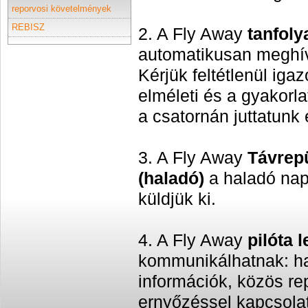
reporvosi követelmények
REBISZ
2.
A Fly Away
tanfol
automatikusan meghívó
Kérjük feltétlenül iga
elméleti és a gyakorl
a csatornán juttatunk 
3. A Fly Away
Távrepü
(haladó)
a haladó nap
küldjük ki.
4. A Fly Away
pilóta l
kommunikálhatnak: ha
információk, közös r
ernyőzéssel kapcsola